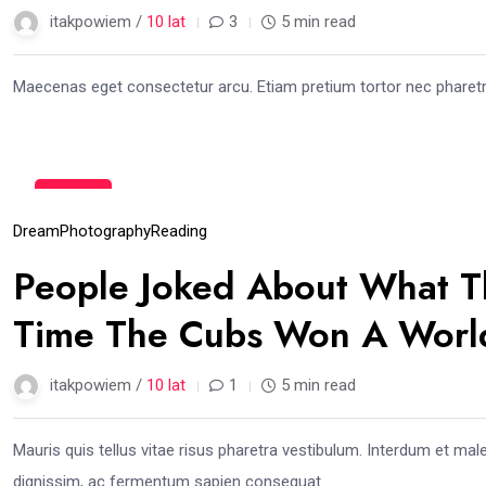
itakpowiem /
10 lat
3
5 min read
Maecenas eget consectetur arcu. Etiam pretium tortor nec pharet
15
gru
Dream
Photography
Reading
People Joked About What T
Time The Cubs Won A World
itakpowiem /
10 lat
1
5 min read
Mauris quis tellus vitae risus pharetra vestibulum. Interdum et mal
dignissim, ac fermentum sapien consequat.