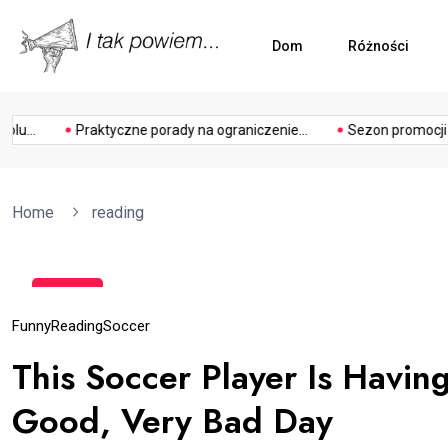
Dom
Różności
ogródek
photograp
...
Praktyczne porady na ograniczenie...
Sezon promocji 202
Home
reading
15
gru
Funny
Reading
Soccer
This Soccer Player Is Having
Good, Very Bad Day