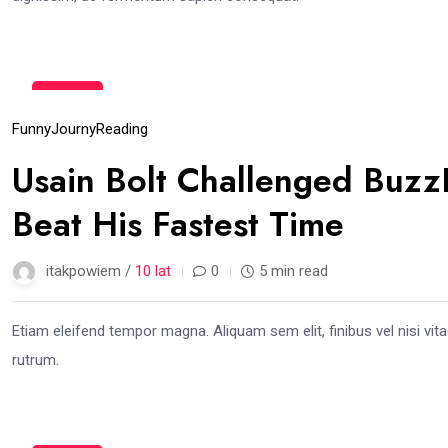
15
gru
Funny
Journy
Reading
Usain Bolt Challenged Buz
Beat His Fastest Time
itakpowiem /
10 lat
0
5 min read
Etiam eleifend tempor magna. Aliquam sem elit, finibus vel nisi vita
rutrum.