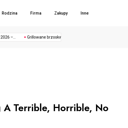
Rodzina
Firma
Zakupy
Inne
rozwój
rozw
hy
podłoga
przedsiebiorca
przemysł
reading
6 –...
Grillowane brzoskwinie z miodem...
Bezpieczeństwo w
biznesu
firmy
 A Terrible, Horrible, No