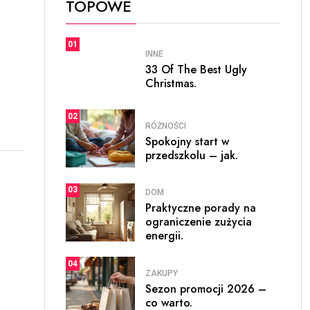
TOPOWE
01
INNE
33 Of The Best Ugly
Christmas.
02
RÓŻNOŚCI
Spokojny start w
przedszkolu – jak.
03
DOM
Praktyczne porady na
ograniczenie zużycia
energii.
04
ZAKUPY
Sezon promocji 2026 –
co warto.