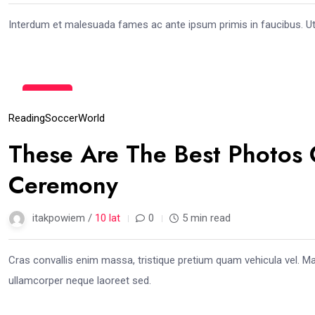
Interdum et malesuada fames ac ante ipsum primis in faucibus. Ut fac
13
gru
Reading
Soccer
World
These Are The Best Photos 
Ceremony
itakpowiem /
10 lat
0
5 min read
Cras convallis enim massa, tristique pretium quam vehicula vel. M
ullamcorper neque laoreet sed.