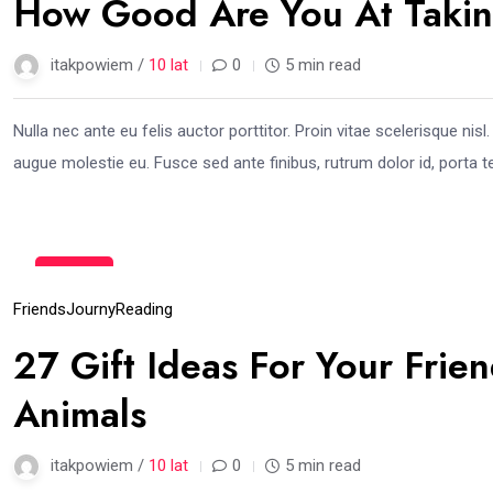
How Good Are You At Takin
itakpowiem /
10 lat
0
5 min read
Nulla nec ante eu felis auctor porttitor. Proin vitae scelerisque nis
augue molestie eu. Fusce sed ante finibus, rutrum dolor id, porta te
14
gru
Friends
Journy
Reading
27 Gift Ideas For Your Frie
Animals
itakpowiem /
10 lat
0
5 min read