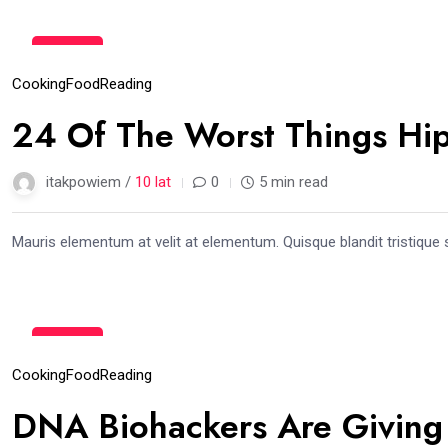
11
gru
Cooking
Food
Reading
24 Of The Worst Things Hip
itakpowiem /
10 lat
0
5 min read
Mauris elementum at velit at elementum. Quisque blandit tristique s
08
gru
Cooking
Food
Reading
DNA Biohackers Are Givin