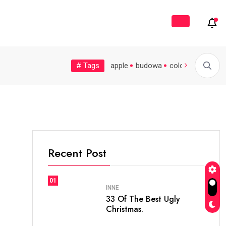
ój
# Tags
soccer
sprzątanie
world
apple
budowa
colors
cooking
 kuchni –...
Co jeść, by pasma...
Spokojny start w przedszkol
Recent Post
01
INNE
33 Of The Best Ugly
Christmas.