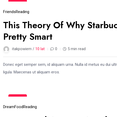
14
gru
Friends
Reading
This Theory Of Why Starbuc
Pretty Smart
itakpowiem /
10 lat
0
5 min read
Donec eget semper sem, id aliquam urna. Nulla id metus eu dui ult
ligula. Maecenas ut aliquam eros.
14
gru
Dream
Food
Reading