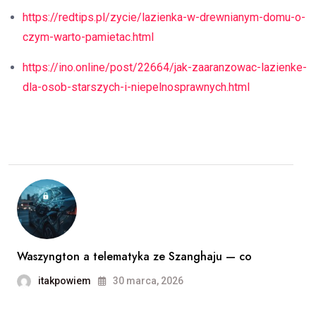
https://redtips.pl/zycie/lazienka-w-drewnianym-domu-o-
czym-warto-pamietac.html
https://ino.online/post/22664/jak-zaaranzowac-lazienke-
dla-osob-starszych-i-niepelnosprawnych.html
Waszyngton a telematyka ze Szanghaju — co
itakpowiem
30 marca, 2026