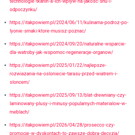
technologie-tkanin-a-ich-wplyw-na-jakosc-snu-i-
odpoczynku/
https://itakpowiem.pl/2024/06/11/kulinarna-podroz-po-
lyonie-smaki-ktore-musisz-poznac/
https://itakpowiem.pl/2024/09/20/naturalne-wsparcie-
dla-watroby-jak-wspomoc-regeneracje-organow/
https://itakpowiem.pl/2025/01/22/najlepsze-
rozwiazania-na-osloniecie-tarasu-przed-wiatrem-i-
sloncem/
https://itakpowiem.pl/2025/09/13/blat-drewniany-czy-
laminowany-plusy-i-minusy-popularnych-materialow-w-
meblach/
https://itakpowiem.pl/2026/04/28/prosecco-czy-
promocje-w-dyskontach-to-zawsze-dobra-decyzja/