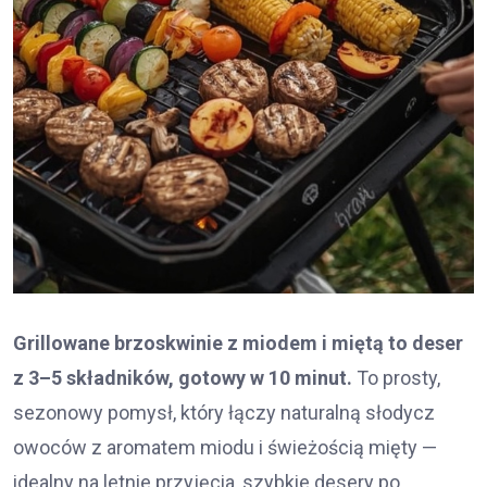
Grillowane brzoskwinie z miodem i miętą to deser
z 3–5 składników, gotowy w 10 minut.
To prosty,
sezonowy pomysł, który łączy naturalną słodycz
owoców z aromatem miodu i świeżością mięty —
idealny na letnie przyjęcia, szybkie desery po