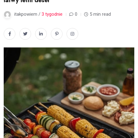
łatwy letni deser
itakpowiem /
3 tygodnie
0
5 min read