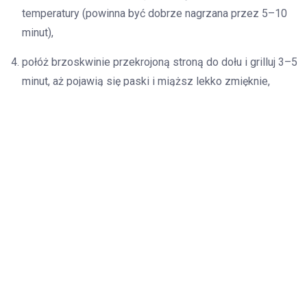
temperatury (powinna być dobrze nagrzana przez 5–10
minut),
połóż brzoskwinie przekrojoną stroną do dołu i grilluj 3–5
minut, aż pojawią się paski i miąższ lekko zmięknie,
przenieś połówki na talerz i natychmiast skrop miodem
(dodaj miód po grillowaniu, jeśli chcesz zachować jego
aromat),
dodaj łyżkę jogurtu greckiego lub kulkę lodów waniliowych
i udekoruj posiekaną miętą.
Technika grillowania i wskazówki
Podstawowe zasady
Grillować przekrojone brzoskwinie 3–5 minut na