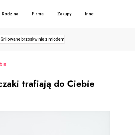
Rodzina
Firma
Zakupy
Inne
rozwój
rozw
hy
podłoga
przedsiebiorca
przemysł
reading
llowane brzoskwinie z miodem...
Bezpieczeństwo w kuchni –...
biznesu
firmy
bie
zaki trafiają do Ciebie