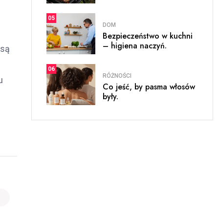
05
DOM
Bezpieczeństwo w kuchni
– higiena naczyń.
 są
06
RÓŻNOŚCI
u
Co jeść, by pasma włosów
były.