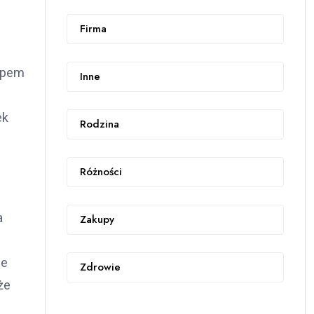
Firma
tępem
Inne
ek
Rodzina
Różności
a
Zakupy
ze
Zdrowie
że