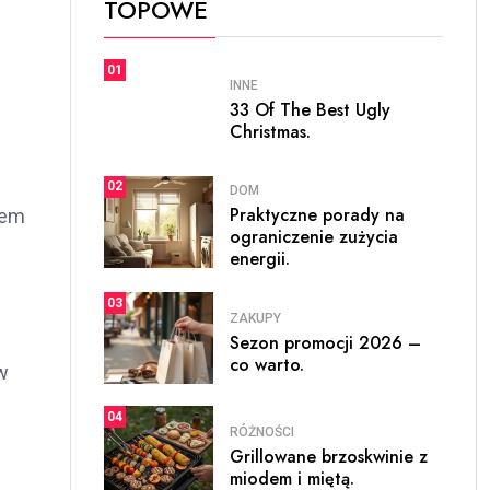
TOPOWE
01
INNE
33 Of The Best Ugly
Christmas.
02
DOM
Praktyczne porady na
lem
ograniczenie zużycia
energii.
03
ZAKUPY
Sezon promocji 2026 –
co warto.
w
04
RÓŻNOŚCI
Grillowane brzoskwinie z
miodem i miętą.