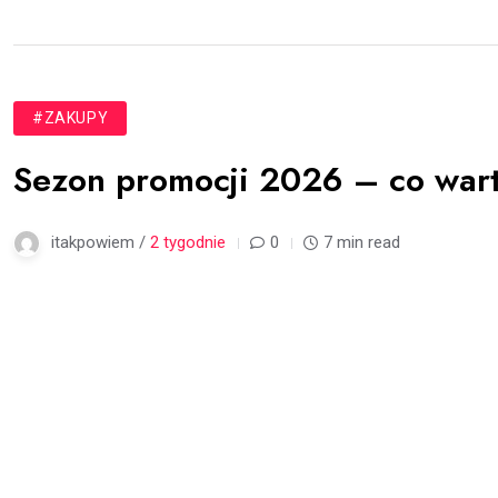
#ZAKUPY
Sezon promocji 2026 – co wart
itakpowiem /
2 tygodnie
0
7 min read