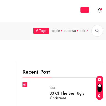
ój
# Tags
soccer
sprzątanie
world
apple
budowa
colors
cooking
Co jeść, by pasma...
Małe, zapomniane miasteczka nad...
Recent Post
01
INNE
33 Of The Best Ugly
Christmas.