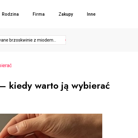
Rodzina
Firma
Zakupy
Inne
rozwój
roz
phy
podłoga
przedsiebiorca
przemysł
reading
 brzoskwinie z miodem...
Bezpieczeństwo w kuchni –...
Co j
biznesu
fir
bierać
— kiedy warto ją wybierać