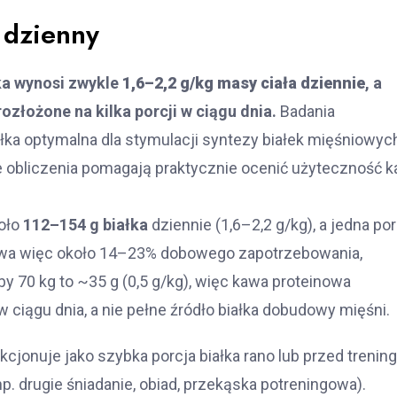
d dzienny
ka wynosi zwykle
1,6–2,2 g/kg masy ciała dziennie
, a
ozłożone na kilka porcji w ciągu dnia.
Badania
łka optymalna dla stymulacji syntezy białek mięśniowyc
e obliczenia pomagają praktycznie ocenić użyteczność 
koło
112–154 g białka
dziennie (1,6–2,2 g/kg), a jedna por
wa więc około 14–23% dobowego zapotrzebowania,
by 70 kg to ~35 g (0,5 g/kg), więc kawa proteinowa
 w ciągu dnia, a nie pełne źródło białka dobudowy mięśni.
cjonuje jako szybka porcja białka rano lub przed trenin
np. drugie śniadanie, obiad, przekąska potreningowa).