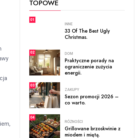
TOPOWE
01
INNE
33 Of The Best Ugly
Christmas.
h
02
DOM
kawy
Praktyczne porady na
ograniczenie zużycia
energii.
cja
03
ZAKUPY
Sezon promocji 2026 –
co warto.
04
RÓŻNOŚCI
giem,
Grillowane brzoskwinie z
miodem i miętą.