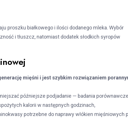
zaju proszku białkowego i ilości dodanego mleka. Wybór
czność i tłuszcz, natomiast dodatek słodkich syropów
einowej
generację mięśni i jest szybkim rozwiązaniem porann
mniejszać późniejsze podjadanie — badania porównawcz
 spożytych kalorii w następnych godzinach,
minokwasy potrzebne do naprawy włókien mięśniowych 