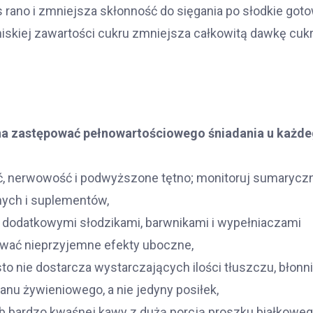
 rano i zmniejsza skłonność do sięgania po słodkie got
iskiej zawartości cukru zmniejsza całkowitą dawkę cukr
nna zastępować pełnowartościowego śniadania u każde
, nerwowość i podwyższone tętno; monitoruj sumarycz
nych i suplementów,
z dodatkowymi słodzikami, barwnikami i wypełniaczami
awać nieprzyjemne efekty uboczne,
 nie dostarcza wystarczających ilości tłuszczu, błonni
lanu żywieniowego, a nie jedyny posiłek,
ub bardzo kwaśnej kawy z dużą porcją proszku białkowe