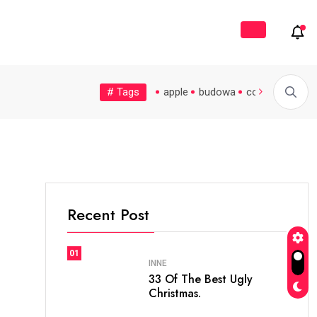
wój
# Tags
soccer
sprzątanie
world
apple
budowa
colors
cooki
eść, by pasma...
Małe, zapomniane miasteczka nad...
Prakty
my
Recent Post
01
INNE
33 Of The Best Ugly
Christmas.