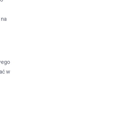
 na
owego
wać w