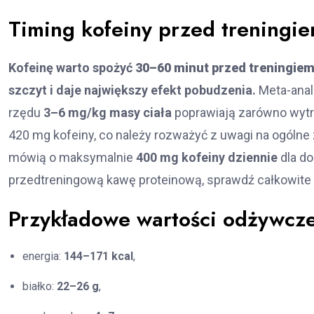
Timing kofeiny przed treningi
Kofeinę warto spożyć
30–60 minut przed treningie
szczyt i daje największy efekt pobudzenia.
Meta-anal
rzędu
3–6 mg/kg masy ciała
poprawiają zarówno wytrzy
420 mg kofeiny, co należy rozważyć z uwagi na ogólne
mówią o maksymalnie
400 mg kofeiny dziennie
dla do
przedtreningową kawę proteinową, sprawdź całkowite s
Przykładowe wartości odżywcze 
energia:
144–171 kcal
,
białko:
22–26 g
,