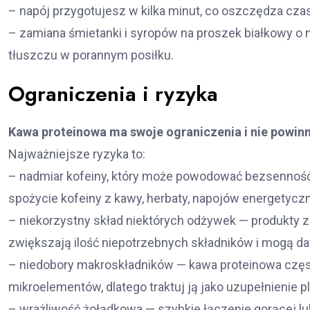
– napój przygotujesz w kilka minut, co oszczędza czas
– zamiana śmietanki i syropów na proszek białkowy o n
tłuszczu w porannym posiłku.
Ograniczenia i ryzyka
Kawa proteinowa ma swoje ograniczenia i nie powi
Najważniejsze ryzyka to:
– nadmiar kofeiny, który może powodować bezsenność
spożycie kofeiny z kawy, herbaty, napojów energetycz
– niekorzystny skład niektórych odżywek — produkty 
zwiększają ilość niepotrzebnych składników i mogą d
– niedobory makroskładników — kawa proteinowa często
mikroelementów, dlatego traktuj ją jako uzupełnienie p
– wrażliwość żołądkowa — szybkie łączenie gorącej l