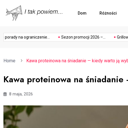
Dom
Różności
ogródek
photogra
rady na ograniczenie...
Sezon promocji 2026 –...
Grillowane
Home
Kawa proteinowa na śniadanie — kiedy warto ją wy
Kawa proteinowa na śniadanie 
8 maja, 2026