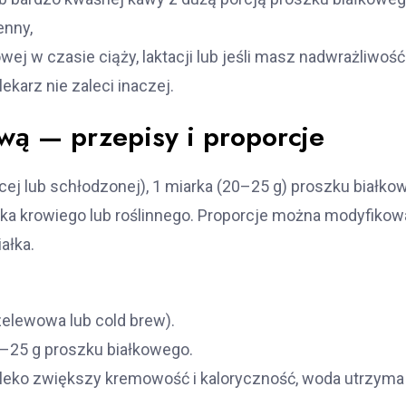
enny,
j w czasie ciąży, laktacji lub jeśli masz nadwrażliwość
lekarz nie zaleci inaczej.
wą — przepisy i proporcje
ącej lub schłodzonej), 1 miarka (20–25 g) proszku białk
eka krowiego lub roślinnego. Proporcje można modyfiko
ałka.
zelewowa lub cold brew).
20–25 g proszku białkowego.
mleko zwiększy kremowość i kaloryczność, woda utrzyma