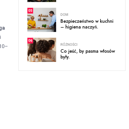
05
DOM
Bezpieczeństwo w kuchni
– higiena naczyń.
ąga
i
06
RÓŻNOŚCI
210–
Co jeść, by pasma włosów
były.