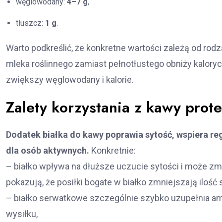
węglowodany:
4–7 g
,
tłuszcz:
1 g
.
Warto podkreślić, że konkretne wartości zależą od rod
mleka roślinnego zamiast pełnotłustego obniży kalory
zwiększy węglowodany i kalorie.
Zalety korzystania z kawy prot
Dodatek białka do kawy poprawia sytość, wspiera re
dla osób aktywnych.
Konkretnie:
– białko wpływa na dłuższe uczucie sytości i może z
pokazują, że posiłki bogate w białko zmniejszają ilość
– białko serwatkowe szczególnie szybko uzupełnia a
wysiłku,