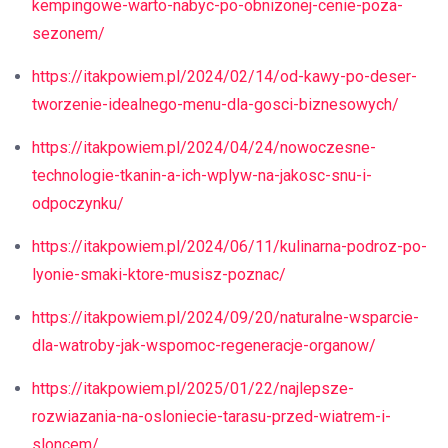
kempingowe-warto-nabyc-po-obnizonej-cenie-poza-
sezonem/
https://itakpowiem.pl/2024/02/14/od-kawy-po-deser-
tworzenie-idealnego-menu-dla-gosci-biznesowych/
https://itakpowiem.pl/2024/04/24/nowoczesne-
technologie-tkanin-a-ich-wplyw-na-jakosc-snu-i-
odpoczynku/
https://itakpowiem.pl/2024/06/11/kulinarna-podroz-po-
lyonie-smaki-ktore-musisz-poznac/
https://itakpowiem.pl/2024/09/20/naturalne-wsparcie-
dla-watroby-jak-wspomoc-regeneracje-organow/
https://itakpowiem.pl/2025/01/22/najlepsze-
rozwiazania-na-osloniecie-tarasu-przed-wiatrem-i-
sloncem/