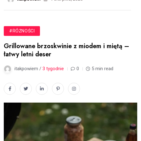
#RÓŻNOŚCI
Grillowane brzoskwinie z miodem i miętą –
łatwy letni deser
itakpowiem /
3 tygodnie
0
5 min read