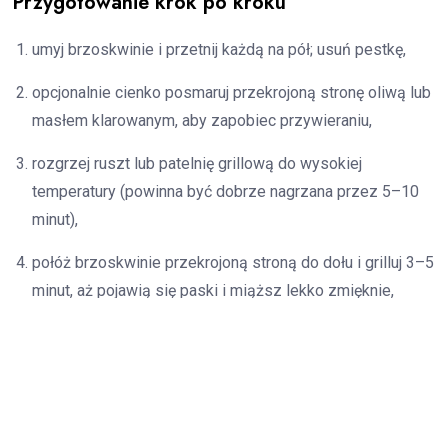
Przygotowanie krok po kroku
umyj brzoskwinie i przetnij każdą na pół; usuń pestkę,
opcjonalnie cienko posmaruj przekrojoną stronę oliwą lub
masłem klarowanym, aby zapobiec przywieraniu,
rozgrzej ruszt lub patelnię grillową do wysokiej
temperatury (powinna być dobrze nagrzana przez 5–10
minut),
połóż brzoskwinie przekrojoną stroną do dołu i grilluj 3–5
minut, aż pojawią się paski i miąższ lekko zmięknie,
przenieś połówki na talerz i natychmiast skrop miodem
(dodaj miód po grillowaniu, jeśli chcesz zachować jego
aromat),
dodaj łyżkę jogurtu greckiego lub kulkę lodów waniliowych