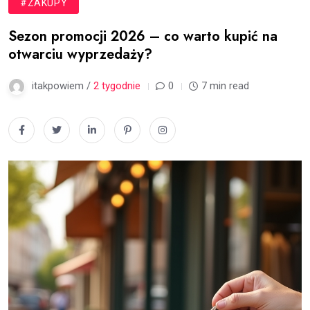
#ZAKUPY
Sezon promocji 2026 – co warto kupić na
otwarciu wyprzedaży?
itakpowiem /
2 tygodnie
0
7 min read