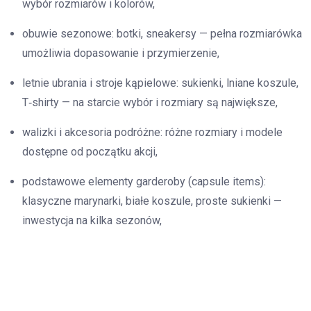
wybór rozmiarów i kolorów,
obuwie sezonowe: botki, sneakersy — pełna rozmiarówka
umożliwia dopasowanie i przymierzenie,
letnie ubrania i stroje kąpielowe: sukienki, lniane koszule,
T‑shirty — na starcie wybór i rozmiary są największe,
walizki i akcesoria podróżne: różne rozmiary i modele
dostępne od początku akcji,
podstawowe elementy garderoby (capsule items):
klasyczne marynarki, białe koszule, proste sukienki —
inwestycja na kilka sezonów,
wybrane modele elektroniki na Black Friday — tylko po
sprawdzeniu historii cen i opinii,
tekstylia domowe i dekoracje świąteczne kupowane na