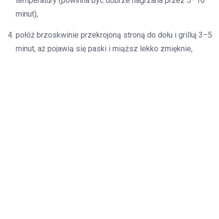
temperatury (powinna być dobrze nagrzana przez 5–10
minut),
połóż brzoskwinie przekrojoną stroną do dołu i grilluj 3–5
minut, aż pojawią się paski i miąższ lekko zmięknie,
przenieś połówki na talerz i natychmiast skrop miodem
(dodaj miód po grillowaniu, jeśli chcesz zachować jego
aromat),
dodaj łyżkę jogurtu greckiego lub kulkę lodów waniliowych
i udekoruj posiekaną miętą.
Technika grillowania i wskazówki
Podstawowe zasady
Grillować przekrojone brzoskwinie 3–5 minut na
dobrze rozgrzanym ruszcie, przekrojoną stroną do