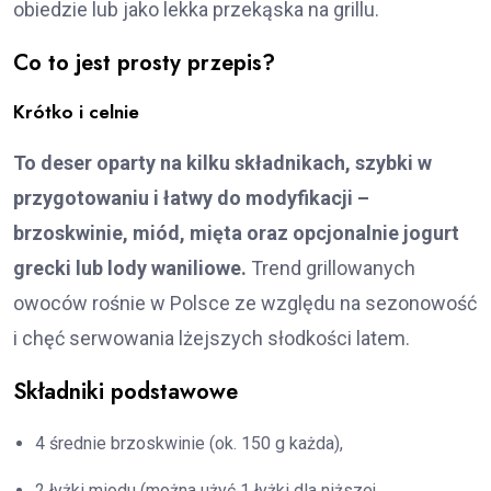
obiedzie lub jako lekka przekąska na grillu.
Co to jest prosty przepis?
Krótko i celnie
To deser oparty na kilku składnikach, szybki w
przygotowaniu i łatwy do modyfikacji –
brzoskwinie, miód, mięta oraz opcjonalnie jogurt
grecki lub lody waniliowe.
Trend grillowanych
owoców rośnie w Polsce ze względu na sezonowość
i chęć serwowania lżejszych słodkości latem.
Składniki podstawowe
4 średnie brzoskwinie (ok. 150 g każda),
2 łyżki miodu (można użyć 1 łyżki dla niższej