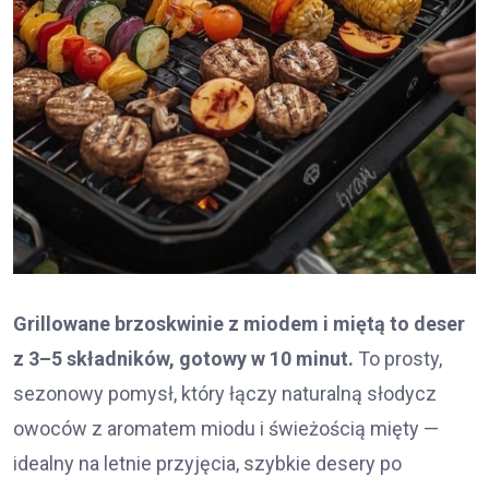
Grillowane brzoskwinie z miodem i miętą to deser
z 3–5 składników, gotowy w 10 minut.
To prosty,
sezonowy pomysł, który łączy naturalną słodycz
owoców z aromatem miodu i świeżością mięty —
idealny na letnie przyjęcia, szybkie desery po