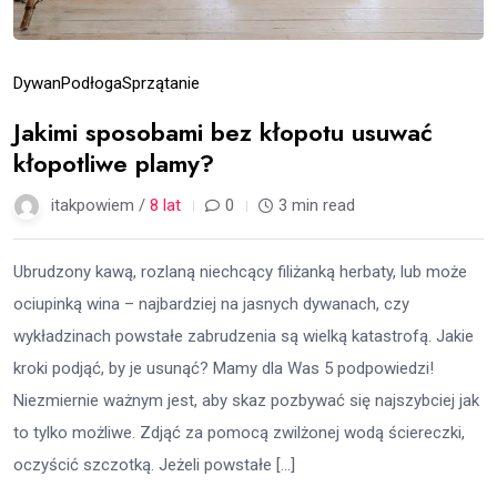
Dywan
Podłoga
Sprzątanie
Jakimi sposobami bez kłopotu usuwać
kłopotliwe plamy?
itakpowiem /
8 lat
0
3 min read
Ubrudzony kawą, rozlaną niechcący filiżanką herbaty, lub może
ociupinką wina – najbardziej na jasnych dywanach, czy
wykładzinach powstałe zabrudzenia są wielką katastrofą. Jakie
kroki podjąć, by je usunąć? Mamy dla Was 5 podpowiedzi!
Niezmiernie ważnym jest, aby skaz pozbywać się najszybciej jak
to tylko możliwe. Zdjąć za pomocą zwilżonej wodą ściereczki,
oczyścić szczotką. Jeżeli powstałe […]