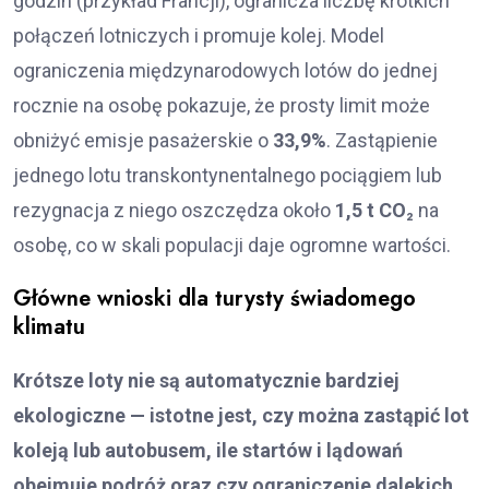
godzin (przykład Francji), ogranicza liczbę krótkich
połączeń lotniczych i promuje kolej. Model
ograniczenia międzynarodowych lotów do jednej
rocznie na osobę pokazuje, że prosty limit może
obniżyć emisje pasażerskie o
33,9%
. Zastąpienie
jednego lotu transkontynentalnego pociągiem lub
rezygnacja z niego oszczędza około
1,5 t CO₂
na
osobę, co w skali populacji daje ogromne wartości.
Główne wnioski dla turysty świadomego
klimatu
Krótsze loty nie są automatycznie bardziej
ekologiczne — istotne jest, czy można zastąpić lot
koleją lub autobusem, ile startów i lądowań
obejmuje podróż oraz czy ograniczenie dalekich