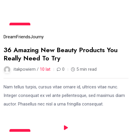
15
gru
Dream
Friends
Journy
36 Amazing New Beauty Products You
Really Need To Try
itakpowiem /
10 lat
0
5 min read
Nam tellus turpis, cursus vitae ornare id, ultrices vitae nunc.
Integer consequat ex vel ante pellentesque, sed maximus diam
auctor. Phasellus nec nisl a urna fringilla consequat.