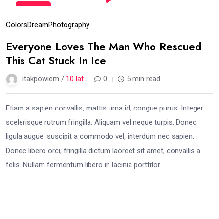
10
paź
Colors
Dream
Photography
Everyone Loves The Man Who Rescued
This Cat Stuck In Ice
itakpowiem /
10 lat
0
5 min read
Etiam a sapien convallis, mattis urna id, congue purus. Integer
scelerisque rutrum fringilla. Aliquam vel neque turpis. Donec
ligula augue, suscipit a commodo vel, interdum nec sapien.
Donec libero orci, fringilla dictum laoreet sit amet, convallis a
felis. Nullam fermentum libero in lacinia porttitor.