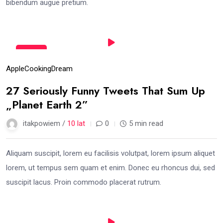
bibendum augue pretium.
18
lis
Apple
Cooking
Dream
27 Seriously Funny Tweets That Sum Up
„Planet Earth 2”
itakpowiem /
10 lat
0
5 min read
Aliquam suscipit, lorem eu facilisis volutpat, lorem ipsum aliquet
lorem, ut tempus sem quam et enim. Donec eu rhoncus dui, sed
suscipit lacus. Proin commodo placerat rutrum.