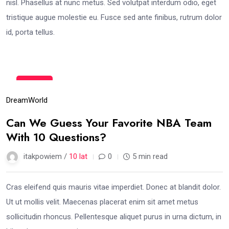
nisl. Phasellus at nunc metus. Sed volutpat interdum odio, eget
tristique augue molestie eu. Fusce sed ante finibus, rutrum dolor
id, porta tellus.
07
gru
Dream
World
Can We Guess Your Favorite NBA Team
With 10 Questions?
itakpowiem /
10 lat
0
5 min read
Cras eleifend quis mauris vitae imperdiet. Donec at blandit dolor.
Ut ut mollis velit. Maecenas placerat enim sit amet metus
sollicitudin rhoncus. Pellentesque aliquet purus in urna dictum, in