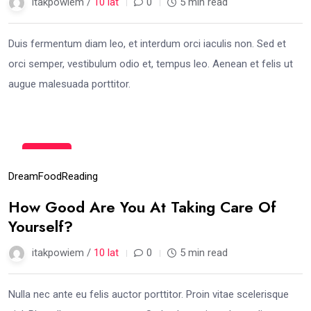
itakpowiem /
10 lat
0
5 min read
Duis fermentum diam leo, et interdum orci iaculis non. Sed et
orci semper, vestibulum odio et, tempus leo. Aenean et felis ut
augue malesuada porttitor.
14
gru
Dream
Food
Reading
How Good Are You At Taking Care Of
Yourself?
itakpowiem /
10 lat
0
5 min read
Nulla nec ante eu felis auctor porttitor. Proin vitae scelerisque