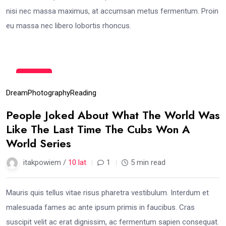
nisi nec massa maximus, at accumsan metus fermentum. Proin
eu massa nec libero lobortis rhoncus.
15
gru
Dream
Photography
Reading
People Joked About What The World Was
Like The Last Time The Cubs Won A
World Series
itakpowiem /
10 lat
1
5 min read
Mauris quis tellus vitae risus pharetra vestibulum. Interdum et
malesuada fames ac ante ipsum primis in faucibus. Cras
suscipit velit ac erat dignissim, ac fermentum sapien consequat.