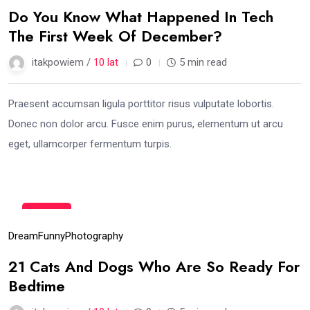
Do You Know What Happened In Tech
The First Week Of December?
itakpowiem /
10 lat
0
5 min read
Praesent accumsan ligula porttitor risus vulputate lobortis.
Donec non dolor arcu. Fusce enim purus, elementum ut arcu
eget, ullamcorper fermentum turpis.
15
gru
Dream
Funny
Photography
21 Cats And Dogs Who Are So Ready For
Bedtime