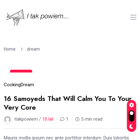
Home
dream
15
gru
Cooking
Dream
16 Samoyeds That Will Calm You To Your
Very Core
itakpowiem /
10 lat
1
5 min read
Mauris mollis ipsum nec ante porttitor interdum. Duis lobortis