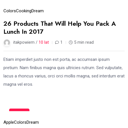
15
gru
Colors
Cooking
Dream
26 Products That Will Help You Pack A
Lunch In 2017
itakpowiem /
10 lat
1
5 min read
Etiam imperdiet justo non est porta, ac accumsan ipsum
pretium. Nam finibus magna quis ultricies rutrum. Sed vulputate,
lacus a rhoncus varius, orci orci mollis magna, sed interdum erat
magna vel eros.
15
gru
Apple
Colors
Dream