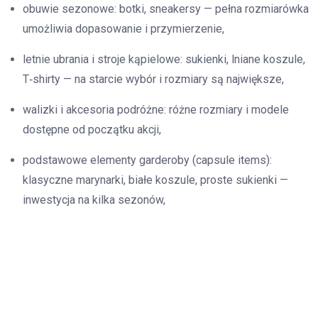
obuwie sezonowe: botki, sneakersy — pełna rozmiarówka
umożliwia dopasowanie i przymierzenie,
letnie ubrania i stroje kąpielowe: sukienki, lniane koszule,
T‑shirty — na starcie wybór i rozmiary są największe,
walizki i akcesoria podróżne: różne rozmiary i modele
dostępne od początku akcji,
podstawowe elementy garderoby (capsule items):
klasyczne marynarki, białe koszule, proste sukienki —
inwestycja na kilka sezonów,
wybrane modele elektroniki na Black Friday — tylko po
sprawdzeniu historii cen i opinii,
tekstylia domowe i dekoracje świąteczne kupowane na
przełomie grudnia/stycznia jako zapas na następny