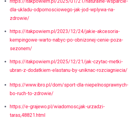
https://itakpowiem.pl/2025/01/21/naturalne-wsparcie-
dla-ukladu-odpornosciowego-jak-jod-wplywa-na-
zdrowie/
https://itakpowiem.pl/2023/12/24/jakie-akcesoria-
kempingowe-warto-nabyc-po-obnizonej-cenie-poza-
sezonem/
https://itakpowiem.pl/2025/12/21/jak-czytac-metki-
ubran-z-dodatkiem-elastanu-by-uniknac-rozciagniecia/
https://www.ibro.pl/dom/sport-dla-niepelnosprawnych-
bo-ruch-to-zdrowie/
https://e-grajewo.pl/wiadomosc,jak-urzadzi-
taras,48821.html