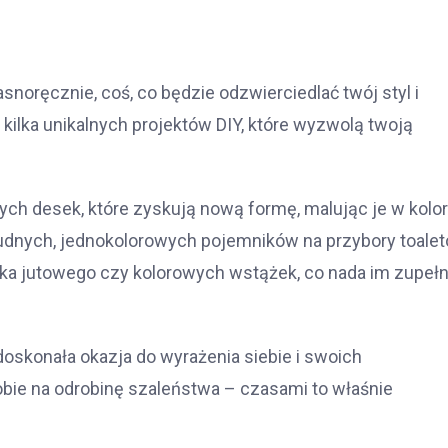
noręcznie, coś, co będzie odzwierciedlać twój styl i
 kilka unikalnych projektów DIY, które wyzwolą twoją
ych desek, które zyskują nową formę, malując je w kolor
 nudnych, jednokolorowych pojemników na przybory toale
urka jutowego czy kolorowych wstążek, co nada im zupełn
 doskonała okazja do wyrażenia siebie i swoich
obie na odrobinę szaleństwa – czasami to właśnie