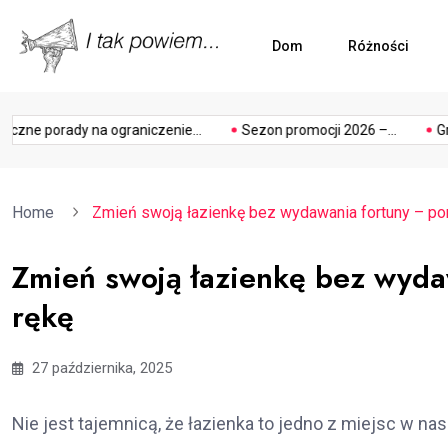
Dom
Różności
ogródek
photogra
ne porady na ograniczenie...
Sezon promocji 2026 –...
Grill
Home
Zmień swoją łazienkę bez wydawania fortuny – po
Zmień swoją łazienkę bez wyda
rękę
27 października, 2025
Nie jest tajemnicą, że łazienka to jedno z miejsc w 