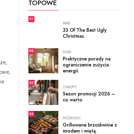
TOPOWE
01
INNE
33 Of The Best Ugly
Christmas.
02
DOM
Praktyczne porady na
ze,
ograniczenie zużycia
energii.
towe,
ie
03
ZAKUPY
Sezon promocji 2026 –
co warto.
04
RÓŻNOŚCI
Grillowane brzoskwinie z
miodem i miętą.