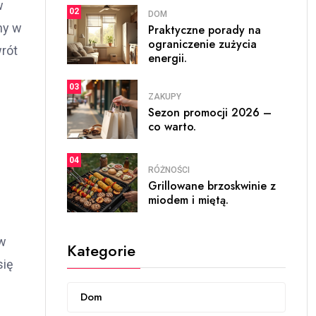
w
02
DOM
ny w
Praktyczne porady na
ograniczenie zużycia
rót
energii.
03
ZAKUPY
Sezon promocji 2026 –
co warto.
04
RÓŻNOŚCI
Grillowane brzoskwinie z
miodem i miętą.
 w
Kategorie
się
Dom