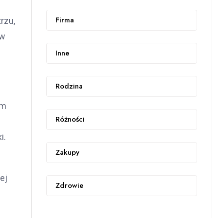
Firma
rzu,
 w
Inne
Rodzina
em
Różności
i.
Zakupy
ej
Zdrowie