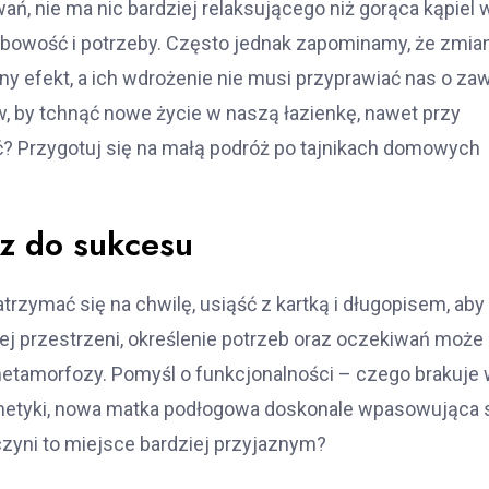
, nie ma nic bardziej relaksującego niż gorąca kąpiel 
sobowość i potrzeby. Często jednak zapominamy, że zmia
 efekt, a ich wdrożenie nie musi przyprawiać nas o zaw
, by tchnąć nowe życie w naszą łazienkę, nawet przy
ć? Przygotuj się na małą podróż po tajnikach domowych
z do sukcesu
zymać się na chwilę, usiąść z kartką i długopisem, aby
j przestrzeni, określenie potrzeb oraz oczekiwań może
etamorfozy. Pomyśl o funkcjonalności – czego brakuje
smetyki, nowa matka podłogowa doskonale wpasowująca 
uczyni to miejsce bardziej przyjaznym?