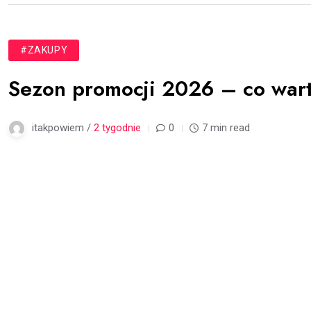
#ZAKUPY
Sezon promocji 2026 – co wart
itakpowiem /
2 tygodnie
0
7 min read