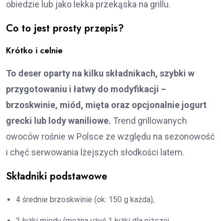
obiedzie lub jako lekka przekąska na grillu.
Co to jest prosty przepis?
Krótko i celnie
To deser oparty na kilku składnikach, szybki w
przygotowaniu i łatwy do modyfikacji –
brzoskwinie, miód, mięta oraz opcjonalnie jogurt
grecki lub lody waniliowe.
Trend grillowanych
owoców rośnie w Polsce ze względu na sezonowość
i chęć serwowania lżejszych słodkości latem.
Składniki podstawowe
4 średnie brzoskwinie (ok. 150 g każda),
2 łyżki miodu (można użyć 1 łyżki dla niższej