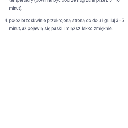
temperatury (powinna być dobrze nagrzana przez 5–10
minut),
połóż brzoskwinie przekrojoną stroną do dołu i grilluj 3–5
minut, aż pojawią się paski i miąższ lekko zmięknie,
przenieś połówki na talerz i natychmiast skrop miodem
(dodaj miód po grillowaniu, jeśli chcesz zachować jego
aromat),
dodaj łyżkę jogurtu greckiego lub kulkę lodów waniliowych
i udekoruj posiekaną miętą.
Technika grillowania i wskazówki
Podstawowe zasady
Grillować przekrojone brzoskwinie 3–5 minut na
dobrze rozgrzanym ruszcie, przekrojoną stroną do