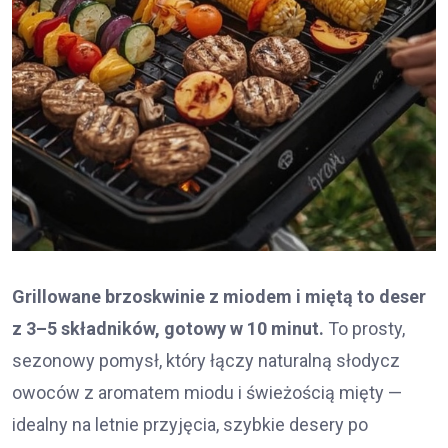
Grillowane brzoskwinie z miodem i miętą to deser
z 3–5 składników, gotowy w 10 minut.
To prosty,
sezonowy pomysł, który łączy naturalną słodycz
owoców z aromatem miodu i świeżością mięty —
idealny na letnie przyjęcia, szybkie desery po