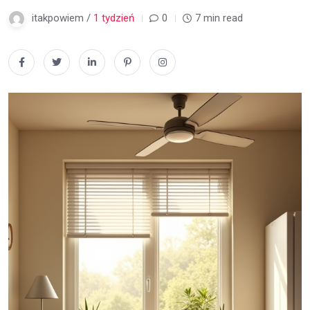
itakpowiem /
1 tydzień
0
7 min read