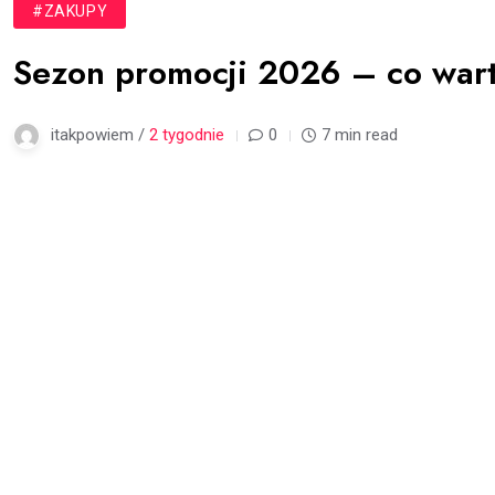
#ZAKUPY
Sezon promocji 2026 – co wart
itakpowiem /
2 tygodnie
0
7 min read