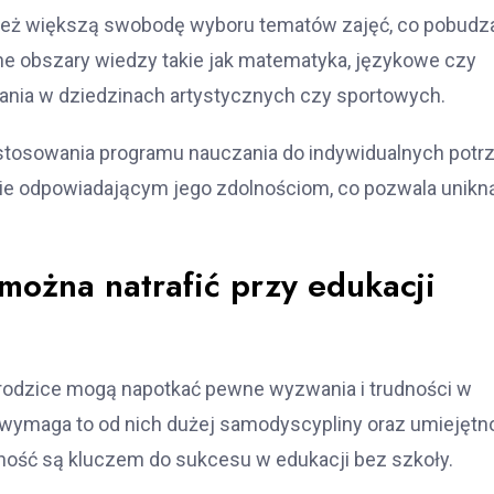
eż większą swobodę wyboru tematów zajęć, co pobudza
e obszary wiedzy takie jak matematyka, językowe czy
wania w dziedzinach artystycznych czy sportowych.
tosowania programu nauczania do indywidualnych potrz
pie odpowiadającym jego zdolnościom, co pozwala unikn
 można natrafić przy edukacji
 rodzice mogą napotkać pewne wyzwania i trudności w
wymaga to od nich dużej samodyscypliny oraz umiejętn
ność są kluczem do sukcesu w edukacji bez szkoły.