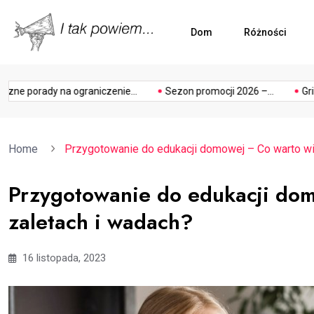
Dom
Różności
ogródek
photograp
e porady na ograniczenie...
Sezon promocji 2026 –...
Grillo
Home
Przygotowanie do edukacji domowej – Co warto wie
Przygotowanie do edukacji dom
zaletach i wadach?
16 listopada, 2023