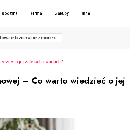
Rodzina
Firma
Zakupy
Inne
rozwój
rozw
hy
podłoga
przedsiebiorca
przemysł
reading
wane brzoskwinie z miodem...
Bezpieczeństwo w kuchni –...
biznesu
firmy
dzieć o jej zaletach i wadach?
owej – Co warto wiedzieć o jej