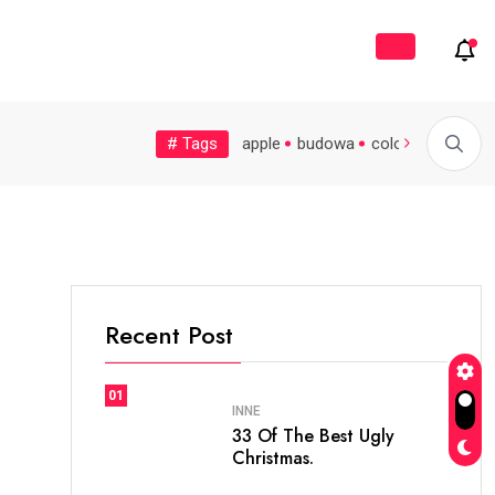
ój
# Tags
soccer
sprzątanie
world
apple
budowa
colors
cooking
Co jeść, by pasma...
Małe, zapomniane miasteczka nad...
Pra
Recent Post
01
INNE
33 Of The Best Ugly
Christmas.