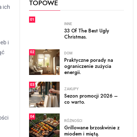
TOPOWE
 ich
01
INNE
33 Of The Best Ugly
Christmas.
eb i
ąć
02
DOM
Praktyczne porady na
ograniczenie zużycia
energii.
03
ZAKUPY
Sezon promocji 2026 –
co warto.
04
ości
RÓŻNOŚCI
Grillowane brzoskwinie z
miodem i miętą.